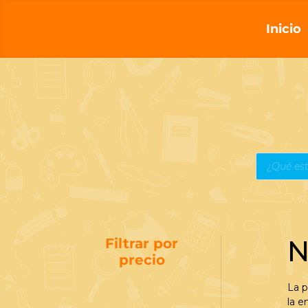
Inicio
Búsqueda
de
productos
N
Filtrar por
precio
La p
la e