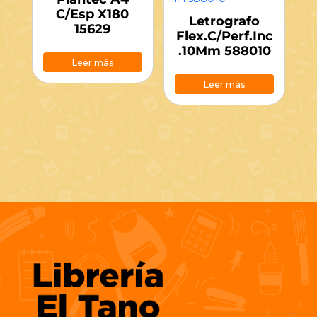
C/Esp X180
Letrografo
15629
Flex.C/Perf.Inc
.10Mm 588010
Leer más
Leer más