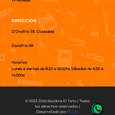
DIRECCIÓN
D’Onofrio 59, Ciudadela
Donofrio 98
Horarios:
Lunes a viernes de 8:30 a 18:00hs Sábados de 8:30 a
14:00hs
© 2023 Distribuidora El Tano | Todos
los derechos reservados |
Desarrollado por
Puyac