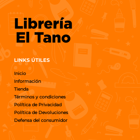
LINKS ÚTILES
Inicio
Información
Tienda
Términos y condiciones
Política de Privacidad
Política de Devoluciones
Defensa del consumidor