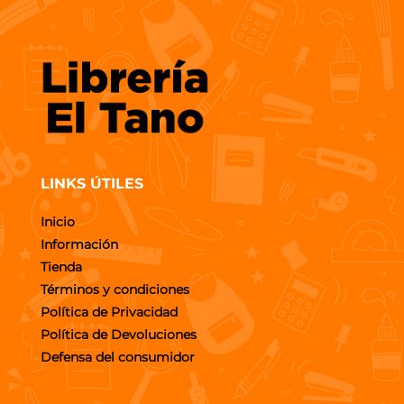
LINKS ÚTILES
Inicio
Información
Tienda
Términos y condiciones
Política de Privacidad
Política de Devoluciones
Defensa del consumidor