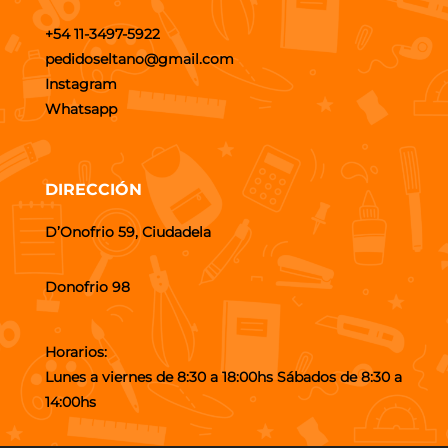
+54 11-3497-5922
pedidoseltano@gmail.com
Instagram
Whatsapp
DIRECCIÓN
D’Onofrio 59, Ciudadela
Donofrio 98
Horarios:
Lunes a viernes de 8:30 a 18:00hs Sábados de 8:30 a
14:00hs