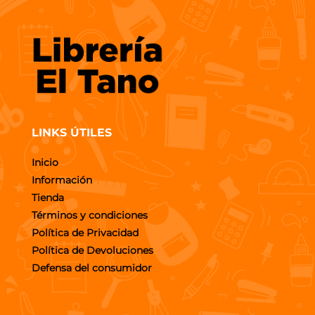
LINKS ÚTILES
Inicio
Información
Tienda
Términos y condiciones
Política de Privacidad
Política de Devoluciones
Defensa del consumidor