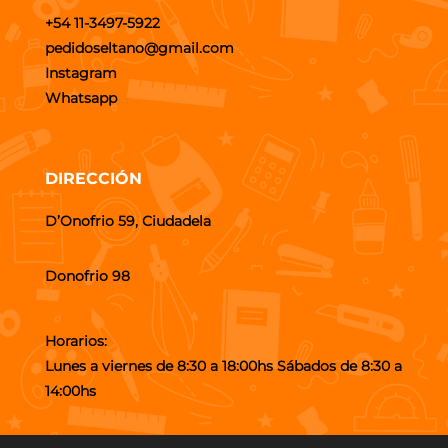
+54 11-3497-5922
pedidoseltano@gmail.com
Instagram
Whatsapp
DIRECCIÓN
D’Onofrio 59, Ciudadela
Donofrio 98
Horarios:
Lunes a viernes de 8:30 a 18:00hs Sábados de 8:30 a
14:00hs