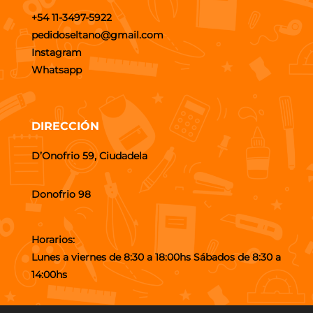
+54 11-3497-5922
pedidoseltano@gmail.com
Instagram
Whatsapp
DIRECCIÓN
D’Onofrio 59, Ciudadela
Donofrio 98
Horarios:
Lunes a viernes de 8:30 a 18:00hs Sábados de 8:30 a
14:00hs