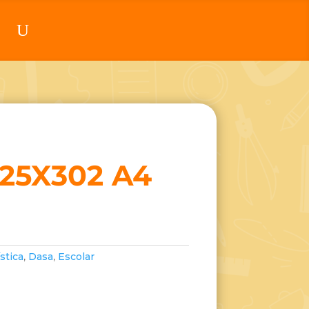
25X302 A4
ística
,
Dasa
,
Escolar