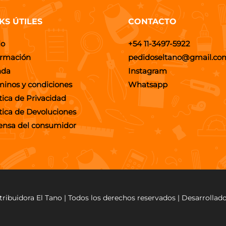
KS ÚTILES
CONTACTO
io
+54 11-3497-5922
ormación
pedidoseltano@gmail.co
nda
Instagram
minos y condiciones
Whatsapp
tica de Privacidad
ítica de Devoluciones
ensa del consumidor
tribuidora El Tano | Todos los derechos reservados | Desarrollad