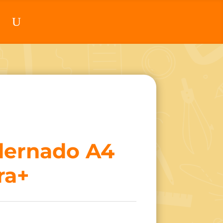
dernado A4
ra+
a