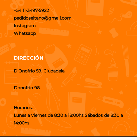
+54 11-3497-5922
pedidoseltano@gmail.com
Instagram
Whatsapp
DIRECCIÓN
D’Onofrio 59, Ciudadela
Donofrio 98
Horarios:
Lunes a viernes de 8:30 a 18:00hs Sábados de 8:30 a
14:00hs