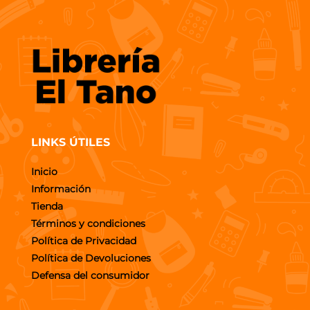
LINKS ÚTILES
Inicio
Información
Tienda
Términos y condiciones
Política de Privacidad
Política de Devoluciones
Defensa del consumidor