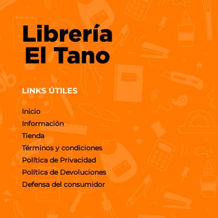
LINKS ÚTILES
Inicio
Información
Tienda
Términos y condiciones
Política de Privacidad
Política de Devoluciones
Defensa del consumidor