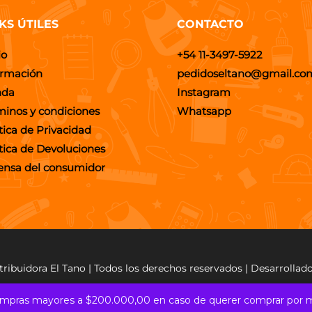
KS ÚTILES
CONTACTO
io
+54 11-3497-5922
ormación
pedidoseltano@gmail.co
nda
Instagram
minos y condiciones
Whatsapp
tica de Privacidad
ítica de Devoluciones
ensa del consumidor
tribuidora El Tano | Todos los derechos reservados | Desarrollad
 compras mayores a $200.000,00 en caso de querer comprar po