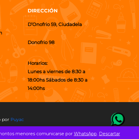
DIRECCIÓN
D’Onofrio 59, Ciudadela
m
Donofrio 98
Horarios:
Lunes a viernes de 8:30 a
18:00hs Sábados de 8:30 a
14:00hs
o por
Puyac
r montos menores comunicarse por
WhatsApp
.
Descartar