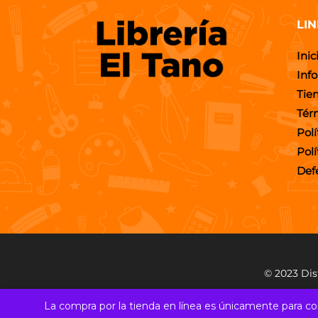
LIN
Inic
Inf
Tie
Tér
Polí
Pol
Def
© 2023 Dis
La compra por la tienda en línea es únicamente para