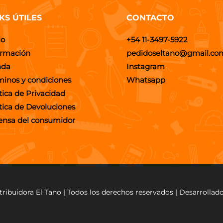
KS ÚTILES
CONTACTO
io
+54 11-3497-5922
ormación
pedidoseltano@gmail.co
nda
Instagram
minos y condiciones
Whatsapp
tica de Privacidad
ítica de Devoluciones
ensa del consumidor
tribuidora El Tano | Todos los derechos reservados | Desarrollad