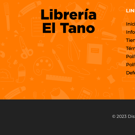
LIN
Inic
Inf
Tie
Tér
Polí
Pol
Def
© 2023 Dis