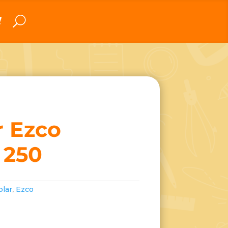
 Ezco
 250
olar
,
Ezco