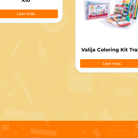
X10
Leer más
Valija Coloring Kit Tra
Leer más