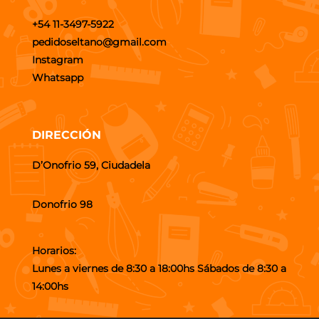
+54 11-3497-5922
pedidoseltano@gmail.com
Instagram
Whatsapp
DIRECCIÓN
D’Onofrio 59, Ciudadela
Donofrio 98
Horarios:
Lunes a viernes de 8:30 a 18:00hs Sábados de 8:30 a
14:00hs