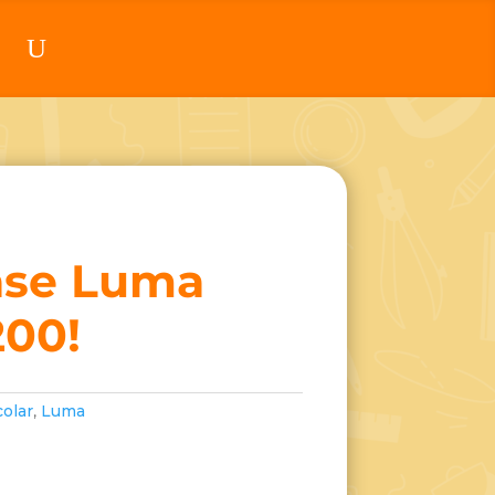
ase Luma
200!
colar
,
Luma