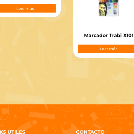
Leer más
Marcador Trabi X10!
Leer más
KS ÚTILES
CONTACTO