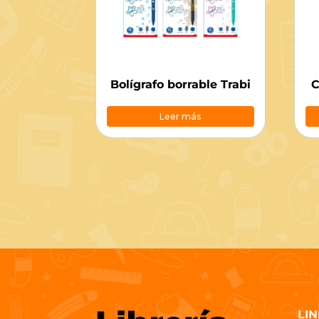
Bolígrafo borrable Trabi
C
Leer más
LIN