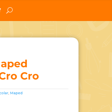
aped
 Cro Cro
colar
,
Maped