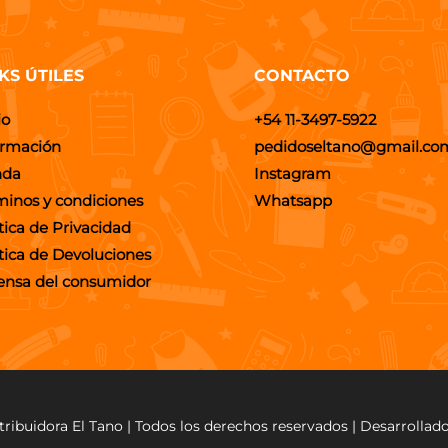
KS ÚTILES
CONTACTO
io
+54 11-3497-5922
ormación
pedidoseltano@gmail.co
nda
Instagram
minos y condiciones
Whatsapp
tica de Privacidad
ítica de Devoluciones
ensa del consumidor
tribuidora El Tano | Todos los derechos reservados | Desarrollad