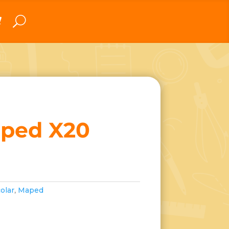
aped X20
olar
,
Maped