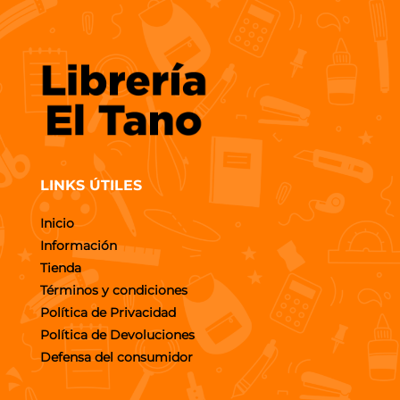
LINKS ÚTILES
Inicio
Información
Tienda
Términos y condiciones
Política de Privacidad
Política de Devoluciones
Defensa del consumidor