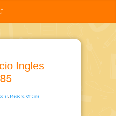
cio Ingles
385
colar
,
Medoro
,
Oficina