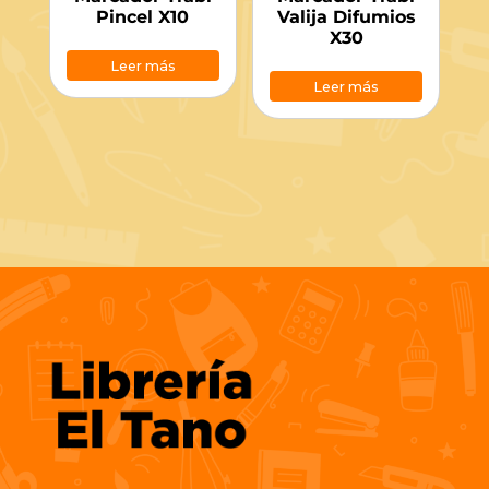
Pincel X10
Valija Difumios
X30
Leer más
Leer más