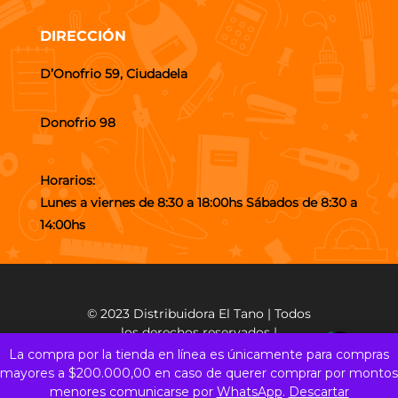
DIRECCIÓN
D’Onofrio 59, Ciudadela
Donofrio 98
Horarios:
Lunes a viernes de 8:30 a 18:00hs Sábados de 8:30 a
14:00hs
© 2023 Distribuidora El Tano | Todos
los derechos reservados |
Desarrollado por
Puyac
La compra por la tienda en línea es únicamente para compras
mayores a $200.000,00 en caso de querer comprar por montos
menores comunicarse por
WhatsApp
.
Descartar