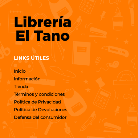
LINKS ÚTILES
Inicio
Información
Tienda
Términos y condiciones
Política de Privacidad
Política de Devoluciones
Defensa del consumidor