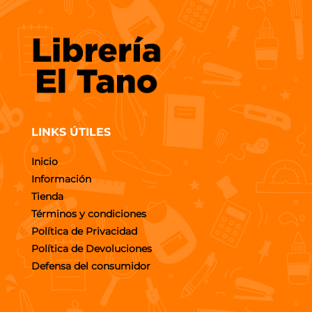
LINKS ÚTILES
Inicio
Información
Tienda
Términos y condiciones
Política de Privacidad
Política de Devoluciones
Defensa del consumidor