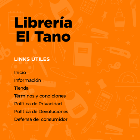
LINKS ÚTILES
Inicio
Información
Tienda
Términos y condiciones
Política de Privacidad
Política de Devoluciones
Defensa del consumidor