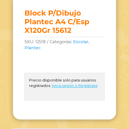
Block P/Dibujo
Plantec A4 C/Esp
X120Gr 15612
SKU:
12518
Categorías:
Escolar
,
Plantec
Precio disponible solo para usuarios
registrados.
Inicia sesión o Regístrate