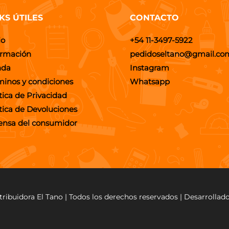
KS ÚTILES
CONTACTO
io
+54 11-3497-5922
ormación
pedidoseltano@gmail.co
nda
Instagram
minos y condiciones
Whatsapp
tica de Privacidad
ítica de Devoluciones
ensa del consumidor
tribuidora El Tano | Todos los derechos reservados | Desarrollad