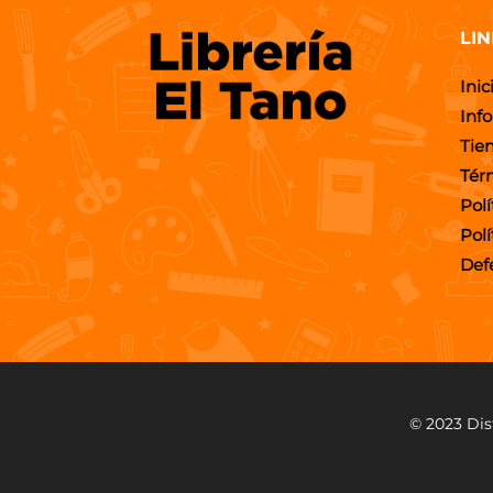
LIN
Inic
Inf
Tie
Tér
Polí
Pol
Def
© 2023 Dis