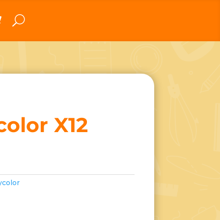
color X12
ycolor