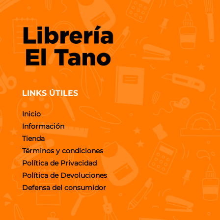
LINKS ÚTILES
Inicio
Información
Tienda
Términos y condiciones
Política de Privacidad
Política de Devoluciones
Defensa del consumidor