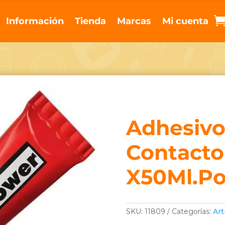
Información
Tienda
Marcas
Mi cuenta
Adhesiv
Contacto
X50Ml.P
SKU:
11809
Categorías:
Art