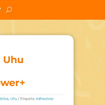
o Uhu
ower+
ística
,
Uhu
Etiqueta:
Adhesivos