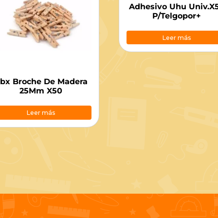
Adhesivo Uhu Univ.X
P/Telgopor+
Leer más
bx Broche De Madera
25Mm X50
Leer más