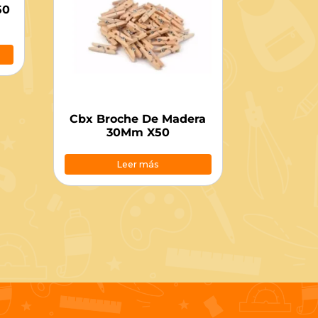
50
Cbx Broche De Madera
30Mm X50
Leer más