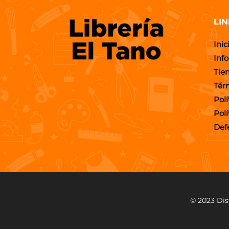
LIN
Inic
Inf
Tie
Tér
Polí
Pol
Def
© 2023 Dis