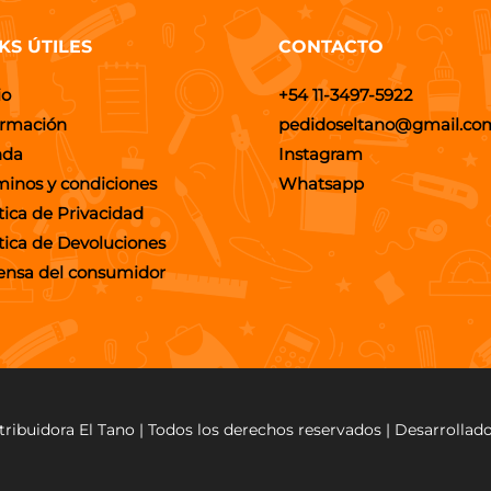
KS ÚTILES
CONTACTO
io
+54 11-3497-5922
ormación
pedidoseltano@gmail.co
nda
Instagram
minos y condiciones
Whatsapp
tica de Privacidad
ítica de Devoluciones
ensa del consumidor
tribuidora El Tano | Todos los derechos reservados | Desarrollad